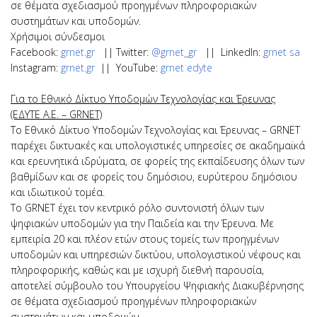
σε θέματα σχεδιασμού προηγμένων πληροφοριακών
συστημάτων και υποδομών.
Χρήσιμοι σύνδεσμοι
Facebook:
grnet.gr
|| Twitter:
@grnet_gr
|| LinkedIn:
grnet sa
Instagram:
grnet.gr
|| YouTube:
grnet edyte
Για το Εθνικό Δίκτυο Υποδομών Τεχνολογίας και Έρευνας
(ΕΔΥΤΕ Α.Ε. – GRNET)
Το Εθνικό Δίκτυο Υποδομών Τεχνολογίας και Έρευνας – GRNET
παρέχει δικτυακές και υπολογιστικές υπηρεσίες σε ακαδημαϊκά
και ερευνητικά ιδρύματα, σε φορείς της εκπαίδευσης όλων των
βαθμίδων και σε φορείς του δημόσιου, ευρύτερου δημόσιου
και ιδιωτικού τομέα.
Το GRNET έχει τον κεντρικό ρόλο συντονιστή όλων των
ψηφιακών υποδομών για την Παιδεία και την Έρευνα. Με
εμπειρία 20 και πλέον ετών στους τομείς των προηγμένων
υποδομών και υπηρεσιών δικτύου, υπολογιστικού νέφους και
πληροφορικής, καθώς και με ισχυρή διεθνή παρουσία,
αποτελεί σύμβουλο του Υπουργείου Ψηφιακής Διακυβέρνησης
σε θέματα σχεδιασμού προηγμένων πληροφοριακών
συστημάτων και υποδομών.