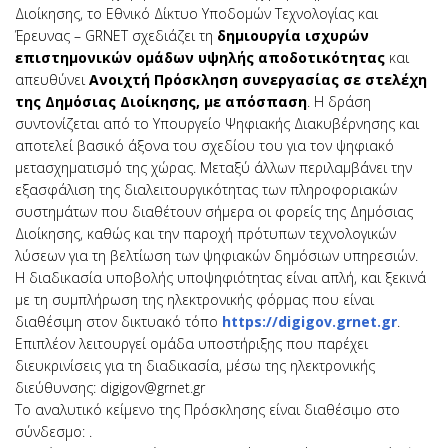
Διοίκησης, το Εθνικό Δίκτυο Υποδομών Τεχνολογίας και
Έρευνας – GRNET σχεδιάζει τη
δημιουργία ισχυρών
επιστημονικών ομάδων υψηλής αποδοτικότητας
και
απευθύνει
Ανοιχτή Πρόσκληση συνεργασίας σε στελέχη
της Δημόσιας Διοίκησης, με απόσπαση
. Η δράση
συντονίζεται από το Υπουργείο Ψηφιακής Διακυβέρνησης και
αποτελεί βασικό άξονα του σχεδίου του για τον ψηφιακό
μετασχηματισμό της χώρας. Μεταξύ άλλων περιλαμβάνει την
εξασφάλιση της διαλειτουργικότητας των πληροφοριακών
συστημάτων που διαθέτουν σήμερα οι φορείς της Δημόσιας
Διοίκησης, καθώς και την παροχή πρότυπων τεχνολογικών
λύσεων για τη βελτίωση των ψηφιακών δημόσιων υπηρεσιών.
Η διαδικασία υποβολής υποψηφιότητας είναι απλή, και ξεκινά
με τη συμπλήρωση της ηλεκτρονικής φόρμας που είναι
διαθέσιμη στον δικτυακό τόπο
https://digigov.grnet.gr
.
Επιπλέον λειτουργεί ομάδα υποστήριξης που παρέχει
διευκρινίσεις για τη διαδικασία, μέσω της ηλεκτρονικής
διεύθυνσης: digigov@grnet.gr
Το αναλυτικό κείμενο της Πρόσκλησης είναι διαθέσιμο στο
σύνδεσμο: .