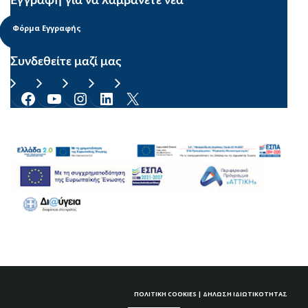
Εγγραφή για να λαμβάνετε νέα
Φόρμα Εγγραφής
Συνδεθείτε μαζί μας
Facebook
YouTube
Instagram
Linkedin
X
ΠΟΛΙΤΙΚΉ COOKIES
|
ΔΉΛΩΣΗ ΙΔΙΩΤΙΚΌΤΗΤΑΣ