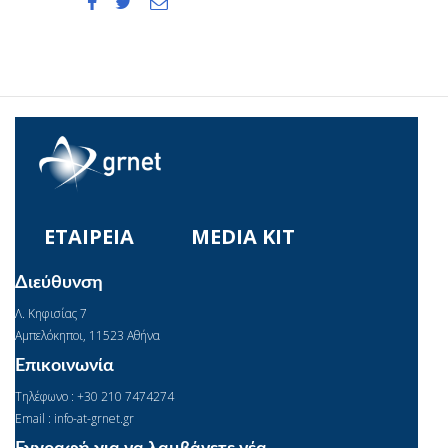



ΕΤΑΙΡΕΙΑ
MEDIA KIT
Διεύθυνση
Λ. Κηφισίας 7
Αμπελόκηποι, 11523 Αθήνα
Επικοινωνία
Τηλέφωνο : +30 210 7474274
Email : info-at-grnet.gr