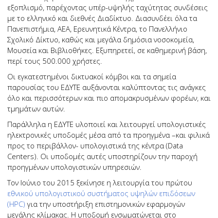
εξοπλισμό, παρέχοντας υπέρ-υψηλής ταχύτητας συνδέσεις
με το ελληνικό και διεθνές Διαδίκτυο. Διασυνδέει όλα τα
Πανεπιστήμια, ΑΕΑ, Ερευνητικά Κέντρα, το Πανελλήνιο
Σχολικό Δίκτυο, καθώς και μεγάλα δημόσια νοσοκομεία,
Μουσεία και Βιβλιοθήκες. Εξυπηρετεί, σε καθημερινή βάση,
περί τους 500.000 χρήστες.
Οι εγκατεστημένοι δικτυακοί κόμβοι και τα σημεία
παρουσίας του ΕΔΥΤΕ αυξάνονται καλύπτοντας τις ανάγκες
όλο και περισσότερων και πιο απομακρυσμένων φορέων, και
τμημάτων αυτών.
Παράλληλα η ΕΔΥΤΕ υλοποιεί και λειτουργεί υπολογιστικές
ηλεκτρονικές υποδομές μέσα από τα προηγμένα –και φιλικά
προς το περιβάλλον- υπολογιστικά της κέντρα (Data
Centers). Οι υποδομές αυτές υποστηρίζουν την παροχή
προηγμένων υπολογιστικών υπηρεσιών.
Τον Ιούνιο του 2015 ξεκίνησε η λειτουργία του πρώτου
εθνικού υπολογιστικού συστήματος υψηλών επιδόσεων
(HPC)
για την υποστήριξη επιστημονικών εφαρμογών
μεγάλης κλίμακας. Η υποδομή ενσωματώνεται στο