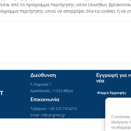
ονται από το πρόγραμμα περιήγησης ιστού (συνήθως βρίσκονται σ
ρόγραμμα περιήγησης ιστού να απορρίψει όλα τα cookies ή να υπ
Διεύθυνση
Εγγραφή για 
νέα
Λ. Κηφισίας 7
Αμπελόκηποι, 11523 Αθήνα
IT
Φόρμα Εγγραφής
Επικοινωνία
Τηλέφωνο : +30 210 7474274
Email : info-at-grnet.gr
Ο Ιστότοπος 
πλοήγησης τ
να απορρίψετ