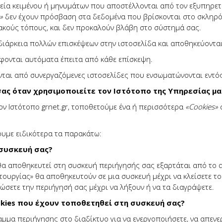
χεία κειμένου ή μηνυμάτων που αποστέλλονται από τον εξυπηρετ
»
δεν έχουν πρόσβαση στα δεδομένα που βρίσκονται στο σκληρό
κούς τόπους, και δεν προκαλούν βλάβη στο σύστημά σας.
 διάρκεια πολλών επισκέψεων στην ιστοσελίδα και αποθηκεύονται
άφονται αυτόματα έπειτα από κάθε επίσκεψη.
νται από συνεργαζόμενες ιστοσελίδες που ενσωματώνονται εντός
ας όταν χρησιμοποιείτε τον Ιστότοπο της Υπηρεσίας μα
ν Ιστότοπο grnet.gr, τοποθετούμε ένα ή περισσότερα
«
Cookies
»
σ
υμε ειδικότερα τα παρακάτω:
 συσκευή σας?
θα αποθηκευτεί στη συσκευή περιήγησής σας εξαρτάται από το αν
ιτουργίας» θα αποθηκευτούν σε μια συσκευή μέχρι να κλείσετε 
σετε την περιήγησή σας μέχρι να λήξουν ή να τα διαγράψετε.
kies που έχουν τοποθετηθεί στη συσκευή σας?
μα περιήγησης στο διαδίκτυο για να ενεργοποιήσετε, να απενεργ