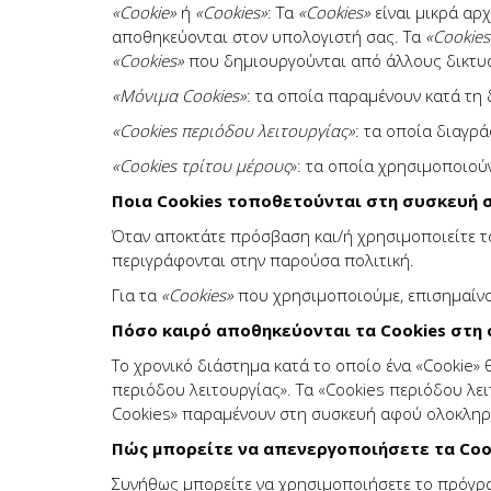
«
Cookie
»
ή
«
Cookies
»
: Τα
«
C
ookies»
είναι μικρά αρ
αποθηκεύονται στον υπολογιστή σας. Τα
«
C
ookies
«
C
ookies»
που δημιουργούνται από άλλους δικτυα
«Μόνιμα
C
ookies
»
: τα οποία παραμένουν κατά τη
«
Cookies
περιόδου λειτουργίας»
: τα οποία διαγρ
«
Cookies
τρίτου μέρους
»: τα οποία χρησιμοποιού
Ποια Cookies τοποθετούνται στη συσκευή σ
Όταν αποκτάτε πρόσβαση και/ή χρησιμοποιείτε το
περιγράφονται στην παρούσα πολιτική.
Για τα
«
Cookies
»
που χρησιμοποιούμε, επισημαίνο
Πόσο καιρό αποθηκεύονται τα Cookies στη
Το χρονικό διάστημα κατά το οποίο ένα «Cookie» 
περιόδου λειτουργίας». Τα «Cookies περιόδου λε
Cookies» παραμένουν στη συσκευή αφού ολοκληρώ
Πώς μπορείτε να απενεργοποιήσετε τα Coo
Συνήθως μπορείτε να χρησιμοποιήσετε το πρόγραμ