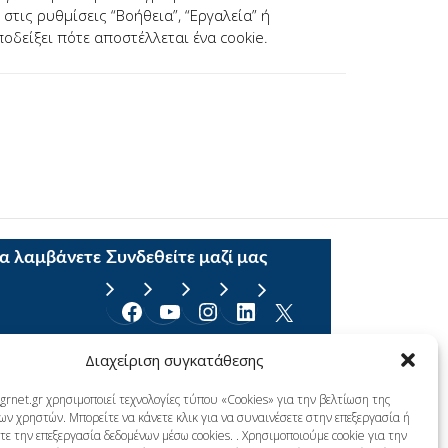
τις ρυθμίσεις “Βοήθεια”, “Εργαλεία” ή
οδείξει πότε αποστέλλεται ένα cookie.
να λαμβάνετε
Συνδεθείτε μαζί μας
Facebook
YouTube
Instagram
Linkedin
X
Διαχείριση συγκατάθεσης
grnet.gr χρησιμοποιεί τεχνολογίες τύπου «Cookies» για την βελτίωση της
ων χρηστών. Μπορείτε να κάνετε κλικ για να συναινέσετε στην επεξεργασία ή
ε την επεξεργασία δεδομένων μέσω cookies. . Χρησιμοποιούμε cookie για την