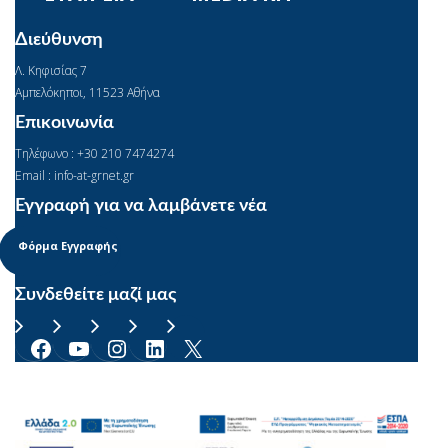
Διεύθυνση
Λ. Κηφισίας 7
Αμπελόκηποι, 11523 Αθήνα
Επικοινωνία
Τηλέφωνο : +30 210 7474274
Email : info-at-grnet.gr
Εγγραφή για να λαμβάνετε νέα
Φόρμα Εγγραφής
Συνδεθείτε μαζί μας
Facebook
YouTube
Instagram
Linkedin
X