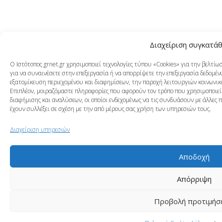
Διαχείριση συγκατά
Ο Ιστότοπος grnet.gr χρησιμοποιεί τεχνολογίες τύπου «Cookies» για την βελτί
για να συναινέσετε στην επεξεργασία ή να απορρίψετε την επεξεργασία δεδομένω
εξατομίκευση περιεχομένου και διαφημίσεων, την παροχή λειτουργιών κοινωνικ
Επιπλέον, μοιραζόμαστε πληροφορίες που αφορούν τον τρόπο που χρησιμοποιείτ
διαφήμισης και αναλύσεων, οι οποίοι ενδεχομένως να τις συνδυάσουν με άλλες 
έχουν συλλέξει σε σχέση με την από μέρους σας χρήση των υπηρεσιών τους.
Διαχείριση υπηρεσιών
Αποδοχή
Απόρριψη
Προβολή προτιμήσ