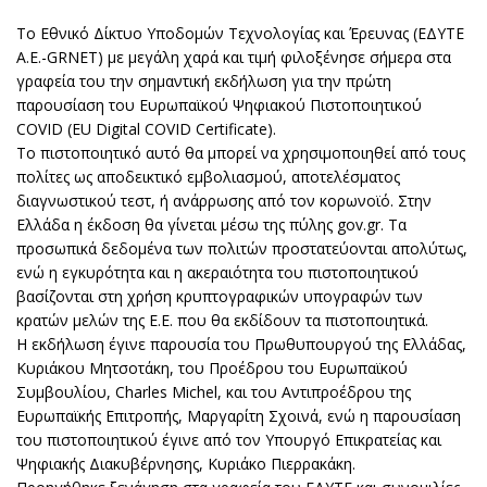
Το Εθνικό Δίκτυο Υποδομών Τεχνολογίας και Έρευνας (ΕΔΥΤΕ
Α.Ε.-GRNET) με μεγάλη χαρά και τιμή φιλοξένησε σήμερα στα
γραφεία του την σημαντική εκδήλωση για την πρώτη
παρουσίαση του Ευρωπαϊκού Ψηφιακού Πιστοποιητικού
COVID (EU Digital COVID Certificate).
Το πιστοποιητικό αυτό θα μπορεί να χρησιμοποιηθεί από τους
πολίτες ως αποδεικτικό εμβολιασμού, αποτελέσματος
διαγνωστικού τεστ, ή ανάρρωσης από τον κορωνοϊό. Στην
Ελλάδα η έκδοση θα γίνεται μέσω της πύλης gov.gr. Τα
προσωπικά δεδομένα των πολιτών προστατεύονται απολύτως,
ενώ η εγκυρότητα και η ακεραιότητα του πιστοποιητικού
βασίζονται στη χρήση κρυπτογραφικών υπογραφών των
κρατών μελών της Ε.Ε. που θα εκδίδουν τα πιστοποιητικά.
Η εκδήλωση έγινε παρουσία του Πρωθυπουργού της Ελλάδας,
Κυριάκου Μητσοτάκη, του Προέδρου του Ευρωπαϊκού
Συμβουλίου, Charles Michel, και του Αντιπροέδρου της
Ευρωπαϊκής Επιτροπής, Μαργαρίτη Σχοινά, ενώ η παρουσίαση
του πιστοποιητικού έγινε από τον Υπουργό Επικρατείας και
Ψηφιακής Διακυβέρνησης, Κυριάκο Πιερρακάκη.