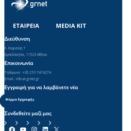
ΕΤΑΙΡΕΙΑ
MEDIA KIT
Διεύθυνση
Λ. Κηφισίας 7
Αμπελόκηποι, 11523 Αθήνα
Επικοινωνία
Τηλέφωνο : +30 210 7474274
Email : info-at-grnet.gr
Εγγραφή για να λαμβάνετε νέα
Φόρμα Εγγραφής
Συνδεθείτε μαζί μας
Facebook
YouTube
Instagram
Linkedin
X