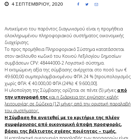
4 ΣΕΠΤΕΜΒΡΊΟΥ, 2020



Αντικείμενο του παρόντος διαγωνισμού είναι η προμήθεια
ολοκληρωμένου πληροφοριακού συστήματος οικονομικής
διαχείρισης.
Το προς προμήθεια Πληροφοριακό Σύστημα κατατάσσεται
στον ακόλουθο κωδικό του Κοινού Λεξιλογίου δημοσίων
συμβάσεων CPV: 48444000-2 Λογιστικό σύστημα.
Η εκτιμώμενη αξία της σύμβασης ανέρχεται στο ποσό των €
49.600,00 συμπεριλαμβανομένου ΦΠΑ 24 % [προϋπολογισμός
χωρίς ΦΠΑ: € 40.000,00 ΦΠΑ (24%): € 9.600,00].
Η υλοποίηση της Σύμβασης ορίζεται σε πέντε (5) μήνες
από
την υπογραφή της
και η διάρκεια της εγγύησης καλής
λειτουργίας σε δώδεκα (12) μήνες από την οριστική παραλαβή
του συστήματος.
Η Σύμβαση θα ανατεθεί με το κριτήριο της πλέον
συμφέρουσας από οικονομική άποψη προσφοράς,
βάσει της βέλτιστης σχέσης ποιότητας – τιμής.
Η καταληκτική ημερομηνία παραλαβής των προσφορών είναι