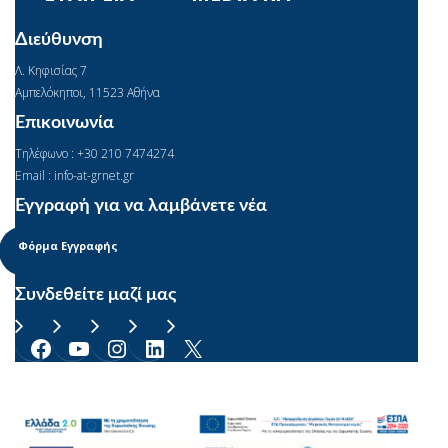
Διεύθυνση
Λ. Κηφισίας 7
Αμπελόκηποι, 11523 Αθήνα
Επικοινωνία
Τηλέφωνο : +30 210 7474274
Email : info-at-grnet.gr
Εγγραφή για να λαμβάνετε νέα
Φόρμα Εγγραφής
Συνδεθείτε μαζί μας
Facebook
YouTube
Instagram
Linkedin
X