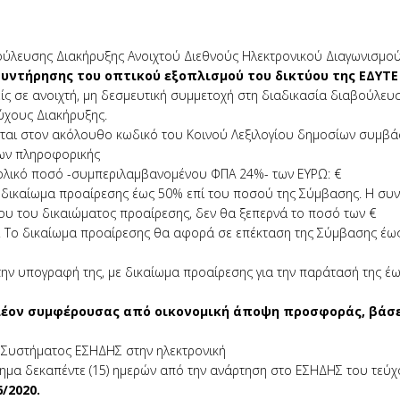
βούλευσης Διακήρυξης Ανοιχτού Διεθνούς Ηλεκτρονικού Διαγωνισμού
υντήρησης του οπτικού εξοπλισμού του δικτύου της ΕΔΥΤΕ 
ίς σε ανοιχτή, μη δεσμευτική συμμετοχή στη διαδικασία διαβούλευσ
ύχους Διακήρυξης.
νται στον ακόλουθο κωδικό του Κοινού Λεξιλογίου δημοσίων συμβ
των πληροφορικής
νολικό ποσό -συμπεριλαμβανομένου ΦΠΑ 24%- των ΕΥΡΩ: €
με δικαίωμα προαίρεσης έως 50% επί του ποσού της Σύμβασης. Η συν
ου του δικαιώματος προαίρεσης, δεν θα ξεπερνά το ποσό των €
00]. Το δικαίωμα προαίρεσης θα αφορά σε επέκταση της Σύμβασης έως
την υπογραφή της, με δικαίωμα προαίρεσης για την παράτασή της έω
έον συμφέρουσας από οικονομική άποψη προσφοράς, βάσ
 Συστήματος ΕΣΗΔΗΣ στην ηλεκτρονική
στημα δεκαπέντε (15) ημερών από την ανάρτηση στο ΕΣΗΔΗΣ του τεύ
6/2020.