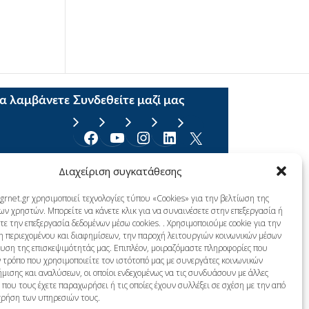
να λαμβάνετε
Συνδεθείτε μαζί μας
Facebook
YouTube
Instagram
Linkedin
X
Διαχείριση συγκατάθεσης
grnet.gr χρησιμοποιεί τεχνολογίες τύπου «Cookies» για την βελτίωση της
ων χρηστών. Μπορείτε να κάνετε κλικ για να συναινέσετε στην επεξεργασία ή
ε την επεξεργασία δεδομένων μέσω cookies. . Χρησιμοποιούμε cookie για την
η περιεχομένου και διαφημίσεων, την παροχή λειτουργιών κοινωνικών μέσων
λυση της επισκεψιμότητάς μας. Επιπλέον, μοιραζόμαστε πληροφορίες που
 τρόπο που χρησιμοποιείτε τον ιστότοπό μας με συνεργάτες κοινωνικών
μισης και αναλύσεων, οι οποίοι ενδεχομένως να τις συνδυάσουν με άλλες
που τους έχετε παραχωρήσει ή τις οποίες έχουν συλλέξει σε σχέση με την από
χρήση των υπηρεσιών τους.