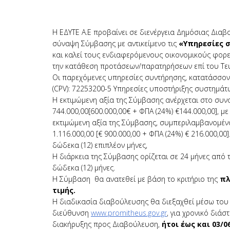
Η ΕΔΥΤΕ Α.Ε προβαίνει σε διενέργεια Δημόσιας Δια
σύναψη Σύμβασης με αντικείμενο τις
«Υπηρεσίες σ
και καλεί τους ενδιαφερόμενους οικονομικούς φορε
την κατάθεση προτάσεων/παρατηρήσεων επί του Τε
Οι παρεχόμενες υπηρεσίες συντήρησης, κατατάσσο
(CPV): 72253200-5 Υπηρεσίες υποστήριξης συστημά
Η εκτιμώμενη αξία της Σύμβασης ανέρχεται στο συ
744.000,00[600.000,00€ + ΦΠΑ (24%) €144.000,00], 
εκτιμώμενη αξία της Σύμβασης, συμπεριλαμβανομέν
1.116.000,00 [€ 900.000,00 + ΦΠΑ (24%) € 216.000,
δώδεκα (12) επιπλέον μήνες,
Η διάρκεια της Σύμβασης ορίζεται σε 24 μήνες από 
δώδεκα (12) μήνες.
Η Σύμβαση θα ανατεθεί με βάση το κριτήριο της
πλ
τιμής.
Η διαδικασία διαβούλευσης θα διεξαχθεί μέσω του
διεύθυνση
www.promitheus.gov.gr
, για χρονικό διά
διακήρυξης προς Διαβούλευση,
ήτοι έως και 03/0