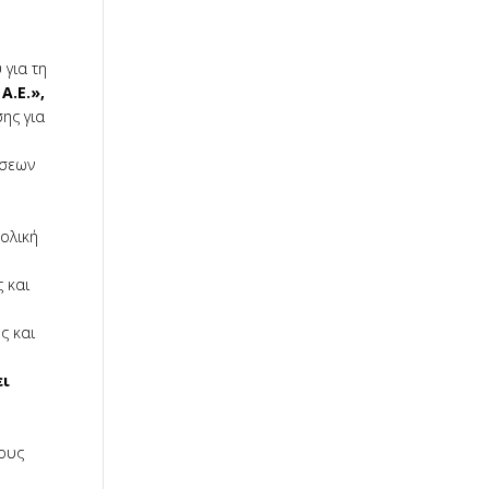
 για τη
Α.Ε.»,
ης για
άσεων
ολική
 και
ς και
ει
χους