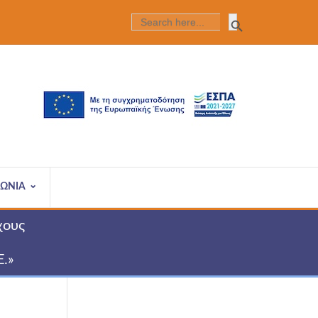
Search Butt
SEARCH
FOR:
ΝΩΝΙΑ
χους
Ε.»