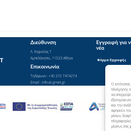
Διεύθυνση
Εγγραφή για 
νέα
Λ. Κηφισίας 7
Αμπελόκηποι, 11523 Αθήνα
IT
Φόρμα Εγγραφής
Επικοινωνία
Τηλέφωνο : +30 210 7474274
Email : info-at-grnet.gr
Ο Ιστότοπος 
πλοήγησης τ
να απορρίψετ
εξατομίκευσ
και την ανά
αφορούν τον
μέσων, διαφή
πληροφορίες 
μέρους σας 