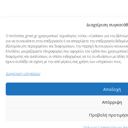
Διαχείριση συγκατά
Ο Ιστότοπος grnet.gr χρησιμοποιεί τεχνολογίες τύπου «Cookies» για την βελτί
για να συναινέσετε στην επεξεργασία ή να απορρίψετε την επεξεργασία δεδομένω
εξατομίκευση περιεχομένου και διαφημίσεων, την παροχή λειτουργιών κοινωνικ
Επιπλέον, μοιραζόμαστε πληροφορίες που αφορούν τον τρόπο που χρησιμοποιείτ
διαφήμισης και αναλύσεων, οι οποίοι ενδεχομένως να τις συνδυάσουν με άλλες 
έχουν συλλέξει σε σχέση με την από μέρους σας χρήση των υπηρεσιών τους.
Διαχείριση υπηρεσιών
Αποδοχή
Απόρριψη
Προβολή προτιμήσ
Πολιτική Cookies
Δήλωση Απ