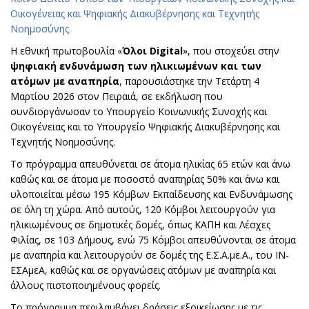
Οικογένειας και Ψηφιακής Διακυβέρνησης και Τεχνητής
Νοημοσύνης
Η εθνική πρωτοβουλία «
Όλοι Digital
», που στοχεύει στην
ψηφιακή ενδυνάμωση των ηλικιωμένων και των
ατόμων με αναπηρία
, παρουσιάστηκε την Τετάρτη 4
Μαρτίου 2026 στον Πειραιά, σε εκδήλωση που
συνδιοργάνωσαν το Υπουργείο Κοινωνικής Συνοχής και
Οικογένειας και το Υπουργείο Ψηφιακής Διακυβέρνησης και
Τεχνητής Νοημοσύνης.
Το πρόγραμμα απευθύνεται σε άτομα ηλικίας 65 ετών και άνω
καθώς και σε άτομα με ποσοστό αναπηρίας 50% και άνω και
υλοποιείται μέσω 195 Κόμβων Εκπαίδευσης και Ενδυνάμωσης
σε όλη τη χώρα. Από αυτούς, 120 Κόμβοι λειτουργούν για
ηλικιωμένους σε δημοτικές δομές, όπως ΚΑΠΗ και Λέσχες
Φιλίας, σε 103 Δήμους, ενώ 75 Κόμβοι απευθύνονται σε άτομα
με αναπηρία και λειτουργούν σε δομές της Ε.Σ.Α.με.Α., του ΙΝ-
ΕΣΑμεΑ, καθώς και σε οργανώσεις ατόμων με αναπηρία και
άλλους πιστοποιημένους φορείς.
Το πρόγραμμα περιλαμβάνει δράσεις εξοικείωσης με τις