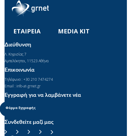
ΕΤΑΙΡΕΙΑ
MEDIA KIT
Διεύθυνση
Λ. Κηφισίας 7
Αμπελόκηποι, 11523 Αθήνα
Επικοινωνία
Τηλέφωνο : +30 210 7474274
Email : info-at-grnet.gr
Εγγραφή για να λαμβάνετε νέα
Φόρμα Εγγραφής
Συνδεθείτε μαζί μας
Facebook
YouTube
Instagram
Linkedin
X