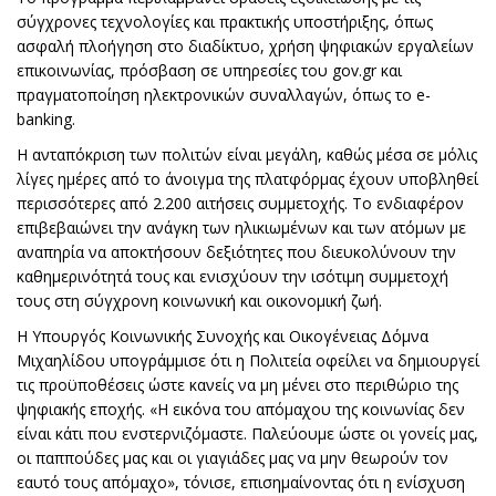
σύγχρονες τεχνολογίες και πρακτικής υποστήριξης, όπως
ασφαλή πλοήγηση στο διαδίκτυο, χρήση ψηφιακών εργαλείων
επικοινωνίας, πρόσβαση σε υπηρεσίες του gov.gr και
πραγματοποίηση ηλεκτρονικών συναλλαγών, όπως το e-
banking.
Η ανταπόκριση των πολιτών είναι μεγάλη, καθώς μέσα σε μόλις
λίγες ημέρες από το άνοιγμα της πλατφόρμας έχουν υποβληθεί
περισσότερες από 2.200 αιτήσεις συμμετοχής. Το ενδιαφέρον
επιβεβαιώνει την ανάγκη των ηλικιωμένων και των ατόμων με
αναπηρία να αποκτήσουν δεξιότητες που διευκολύνουν την
καθημερινότητά τους και ενισχύουν την ισότιμη συμμετοχή
τους στη σύγχρονη κοινωνική και οικονομική ζωή.
Η Υπουργός Κοινωνικής Συνοχής και Οικογένειας Δόμνα
Μιχαηλίδου υπογράμμισε ότι η Πολιτεία οφείλει να δημιουργεί
τις προϋποθέσεις ώστε κανείς να μη μένει στο περιθώριο της
ψηφιακής εποχής. «Η εικόνα του απόμαχου της κοινωνίας δεν
είναι κάτι που ενστερνιζόμαστε. Παλεύουμε ώστε οι γονείς μας,
οι παππούδες μας και οι γιαγιάδες μας να μην θεωρούν τον
εαυτό τους απόμαχο», τόνισε, επισημαίνοντας ότι η ενίσχυση