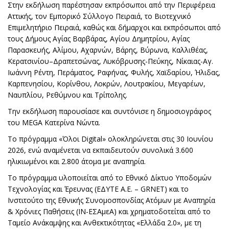
Στην εκδήλωση παρέστησαν εκπρόσωποι από την Περιφέρεια
Αττικής, τον Εμπορικό Σύλλογο Πειραιά, το Βιοτεχνικό
Επιμελητήριο Πειραιά, καθώς και δήμαρχοι και εκπρόσωποι από
τους Δήμους Αγίας Βαρβάρας, Αγίου Δημητρίου, Αγίας
Παρασκευής, Αλίμου, Αχαρνών, Βάρης, Βύρωνα, Καλλιθέας,
Κερατσινίου–Δραπετσώνας, Λυκόβρυσης-Πεύκης, Νίκαιας-Αγ.
Ιωάννη Ρέντη, Περάματος, Ραφήνας, Φυλής, Χαϊδαρίου, Ήλιδας,
Καρπενησίου, Κορίνθου, Λοκρών, Λουτρακίου, Μεγαρέων,
Ναυπλίου, Ρεθύμνου και Τρίπολης.
Την εκδήλωση παρουσίασε και συντόνισε η δημοσιογράφος
του MEGA Κατερίνα Νώντα.
Το πρόγραμμα «Όλοι Digital» ολοκληρώνεται στις 30 Ιουνίου
2026, ενώ αναμένεται να εκπαιδευτούν συνολικά 3.600
ηλικιωμένοι και 2.800 άτομα με αναπηρία.
Το πρόγραμμα υλοποιείται από το Εθνικό Δίκτυο Υποδομών
Τεχνολογίας και Έρευνας (ΕΔΥΤΕ Α.Ε. – GRNET) και το
Ινστιτούτο της Εθνικής Συνομοσπονδίας Ατόμων με Αναπηρία
& Χρόνιες Παθήσεις (ΙΝ-ΕΣΑμεΑ) και χρηματοδοτείται από το
Ταμείο Ανάκαμψης και Ανθεκτικότητας «Ελλάδα 2.0», με τη