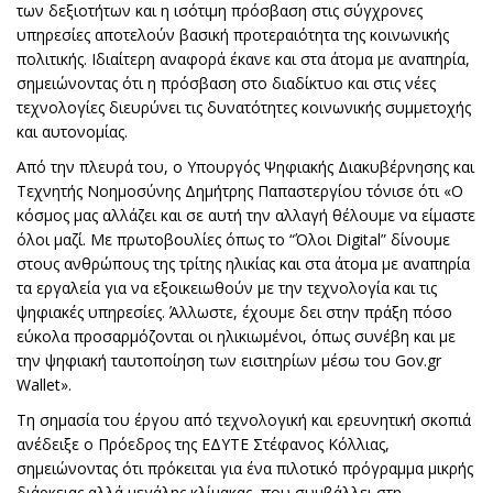
των δεξιοτήτων και η ισότιμη πρόσβαση στις σύγχρονες
υπηρεσίες αποτελούν βασική προτεραιότητα της κοινωνικής
πολιτικής. Ιδιαίτερη αναφορά έκανε και στα άτομα με αναπηρία,
σημειώνοντας ότι η πρόσβαση στο διαδίκτυο και στις νέες
τεχνολογίες διευρύνει τις δυνατότητες κοινωνικής συμμετοχής
και αυτονομίας.
Από την πλευρά του, ο Υπουργός Ψηφιακής Διακυβέρνησης και
Τεχνητής Νοημοσύνης Δημήτρης Παπαστεργίου τόνισε ότι «Ο
κόσμος μας αλλάζει και σε αυτή την αλλαγή θέλουμε να είμαστε
όλοι μαζί. Με πρωτοβουλίες όπως το “Όλοι Digital” δίνουμε
στους ανθρώπους της τρίτης ηλικίας και στα άτομα με αναπηρία
τα εργαλεία για να εξοικειωθούν με την τεχνολογία και τις
ψηφιακές υπηρεσίες. Άλλωστε, έχουμε δει στην πράξη πόσο
εύκολα προσαρμόζονται οι ηλικιωμένοι, όπως συνέβη και με
την ψηφιακή ταυτοποίηση των εισιτηρίων μέσω του Gov.gr
Wallet».
Τη σημασία του έργου από τεχνολογική και ερευνητική σκοπιά
ανέδειξε ο Πρόεδρος της ΕΔΥΤΕ Στέφανος Κόλλιας,
σημειώνοντας ότι πρόκειται για ένα πιλοτικό πρόγραμμα μικρής
διάρκειας αλλά μεγάλης κλίμακας, που συμβάλλει στη