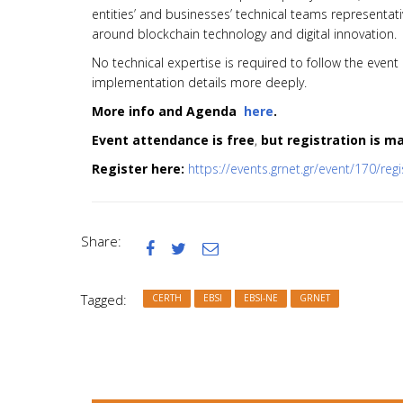
entities’ and businesses’ technical teams representati
around blockchain technology and digital innovation.
No technical expertise is required to follow the event
implementation details more deeply.
More info and Agenda
here
.
Event attendance is free
,
but registration is m
Register here:
https://events.grnet.gr/event/170/reg
Share:



Tagged:
CERTH
EBSI
EBSI-NE
GRNET