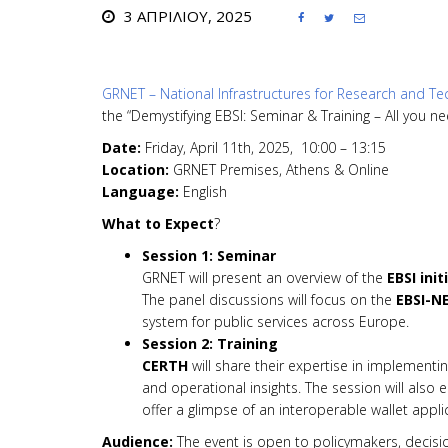
3 ΑΠΡΙΛΊΟΥ, 2025



GRNET – National Infrastructures for Research and Te
the “Demystifying EBSI: Seminar & Training – All you 
Date:
Friday, April 11th, 2025, 10:00 – 13:15
Location:
GRNET Premises, Athens & Online
Language:
English
What to Expect
?
Session 1: Seminar
GRNET will present an overview of the
EBSI init
The panel discussions will focus on the
EBSI-NE
system for public services across Europe.
Session 2: Training
CERTH
will share their expertise in implementi
and operational insights. The session will also
offer a glimpse of an interoperable wallet applic
Audience:
The event is open to policymakers, decisi