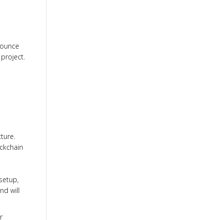
ounce
project.
ture.
ockchain
setup,
nd will
r