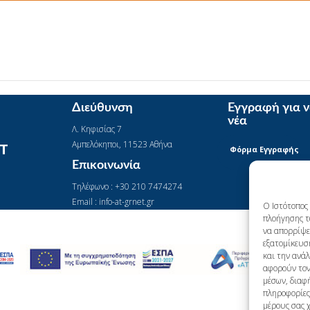
Διεύθυνση
Εγγραφή για 
νέα
Λ. Κηφισίας 7
Αμπελόκηποι, 11523 Αθήνα
IT
Φόρμα Εγγραφής
Επικοινωνία
Τηλέφωνο : +30 210 7474274
Email : info-at-grnet.gr
Ο Ιστότοπος 
πλοήγησης τ
να απορρίψετ
εξατομίκευσ
και την ανά
αφορούν τον
μέσων, διαφή
πληροφορίες 
μέρους σας 