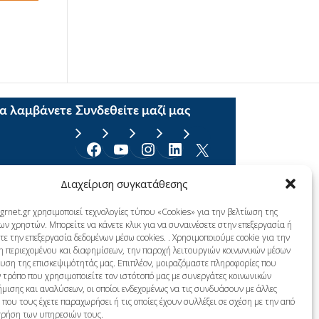
να λαμβάνετε
Συνδεθείτε μαζί μας
Facebook
YouTube
Instagram
Linkedin
X
Διαχείριση συγκατάθεσης
grnet.gr χρησιμοποιεί τεχνολογίες τύπου «Cookies» για την βελτίωση της
ων χρηστών. Μπορείτε να κάνετε κλικ για να συναινέσετε στην επεξεργασία ή
ε την επεξεργασία δεδομένων μέσω cookies. . Χρησιμοποιούμε cookie για την
η περιεχομένου και διαφημίσεων, την παροχή λειτουργιών κοινωνικών μέσων
λυση της επισκεψιμότητάς μας. Επιπλέον, μοιραζόμαστε πληροφορίες που
 τρόπο που χρησιμοποιείτε τον ιστότοπό μας με συνεργάτες κοινωνικών
μισης και αναλύσεων, οι οποίοι ενδεχομένως να τις συνδυάσουν με άλλες
που τους έχετε παραχωρήσει ή τις οποίες έχουν συλλέξει σε σχέση με την από
χρήση των υπηρεσιών τους.