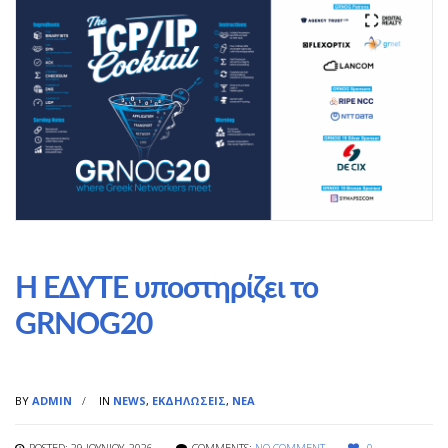
Η ΕΔΥΤΕ υποστηρίζει το
GRNOG20
BY
ADMIN
IN
NEWS
,
ΕΚΔΗΛΏΣΕΙΣ
,
ΝΈΑ
POSTED: 29 ΙΟΥΝΊΟΥ, 2026
COMMENTS:
NO COMMENT
0