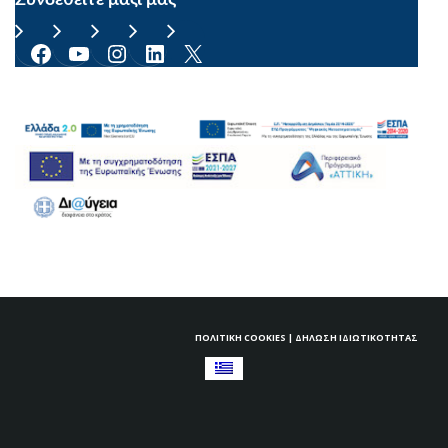
Facebook
YouTube
Instagram
Linkedin
X
ΠΟΛΙΤΙΚΉ COOKIES
|
ΔΉΛΩΣΗ ΙΔΙΩΤΙΚΌΤΗΤΑΣ