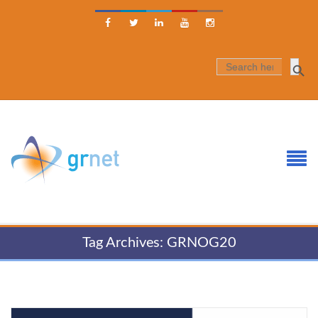





SEARCH
FOR:
Tag Archives: GRNOG20