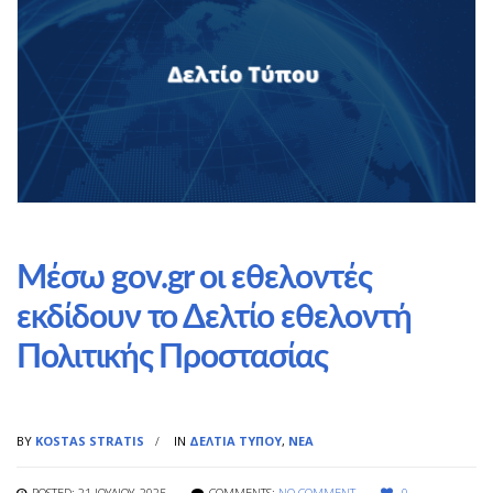
Μέσω gov.gr οι εθελοντές
εκδίδουν το Δελτίο εθελοντή
Πολιτικής Προστασίας
BY
KOSTAS STRATIS
IN
ΔΕΛΤΊΑ ΤΎΠΟΥ
,
ΝΈΑ
POSTED: 21 ΙΟΥΛΊΟΥ, 2025
COMMENTS:
NO COMMENT
0