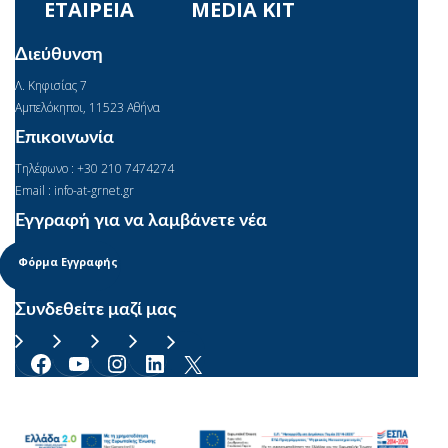
ΕΤΑΙΡΕΙΑ
MEDIA KIT
Διεύθυνση
Λ. Κηφισίας 7
Αμπελόκηποι, 11523 Αθήνα
Επικοινωνία
Τηλέφωνο : +30 210 7474274
Email : info-at-grnet.gr
Εγγραφή για να λαμβάνετε νέα
Φόρμα Εγγραφής
Συνδεθείτε μαζί μας
Facebook
YouTube
Instagram
Linkedin
X