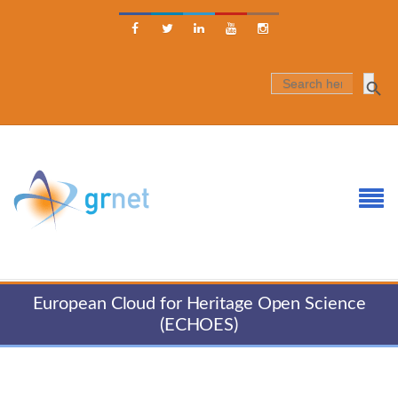





SEARCH
FOR:
European Cloud for Heritage Open Science
(ECHOES)