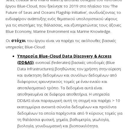
έργου Blue-Cloud, που ξεκίνησε το 2019 στο πλαίσιο του ‘The
Future of Seas and Oceans Flagship Initiative’, συνδυάζοντας το
ενδιαφέρον ανάπτυξης ενός θεματικού υπολογιστικού νέφους
για τις επιστήμες της θάλασσας, και εξυπηρετώντας τους άξονες
Blue Economy, Marine Environment και Marine Knowledge.
Οι
στόχοι
του έργου είναι να παρέχει τις ακόλουθες βασικές
υπηρεσίες Blue-Cloud:
Υπηρεσία Blue-Cloud Data Discovery & Access
(DD&AS)
: ενοποιεί (federates) βασικές υποδομές (Blue
Data Infrastructures) βοηθώντας τον χρήστη στην εύρεση
και ανάκτηση δεδομένων και συνόλων δεδομένων από
διάφορους ερευνητικούς τομείς με έναν ενιαίο και
αποτελεσματικό τρόπο. Τα δεδομένα αυτά είναι
αποθηκευμένα σε διάφορα αποθετήρια. Η υπηρεσία
DD&AS είναι παραγωγική αυτή τη στιγμή και παρέχει > 10
εκατομμύρια ανοικτά σύνολα δεδομένων και προϊόντα
δεδομένων τα οποία παρέχονται από 9 κύριους τομείς για
τη θαλάσσια φυσική, χημεία, βαθυμετρία, γεωλογία,
βιολογία, γονιδιωματική και βιοποικιλότητα.