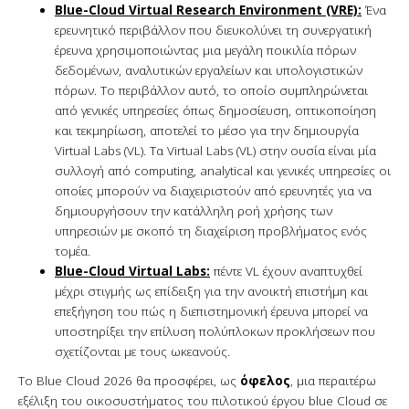
Blue-Cloud Virtual Research Environment (VRE):
Ένα
ερευνητικό περιβάλλον που διευκολύνει τη συνεργατική
έρευνα χρησιμοποιώντας μια μεγάλη ποικιλία πόρων
δεδομένων, αναλυτικών εργαλείων και υπολογιστικών
πόρων. Το περιβάλλον αυτό, το οποίο συμπληρώνεται
από γενικές υπηρεσίες όπως δημοσίευση, οπτικοποίηση
και τεκμηρίωση, αποτελεί το μέσο για την δημιουργία
Virtual Labs (VL). Τα Virtual Labs (VL) στην ουσία είναι μία
συλλογή από computing, analytical και γενικές υπηρεσίες οι
οποίες μπορούν να διαχειριστούν από ερευνητές για να
δημιουργήσουν την κατάλληλη ροή χρήσης των
υπηρεσιών με σκοπό τη διαχείριση προβλήματος ενός
τομέα.
Blue-Cloud Virtual Labs:
πέντε VL έχουν αναπτυχθεί
μέχρι στιγμής ως επίδειξη για την ανοικτή επιστήμη και
επεξήγηση του πώς η διεπιστημονική έρευνα μπορεί να
υποστηρίξει την επίλυση πολύπλοκων προκλήσεων που
σχετίζονται με τους ωκεανούς.
To Blue Cloud 2026 θα προσφέρει, ως
όφελος
, μια περαιτέρω
εξέλιξη του οικοσυστήματος του πιλοτικού έργου blue Cloud σε