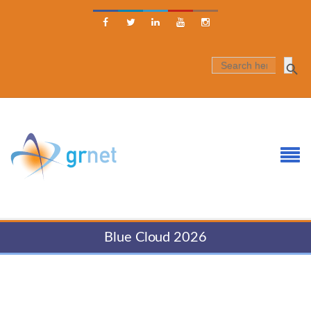





SEARCH
FOR:
Blue Cloud 2026