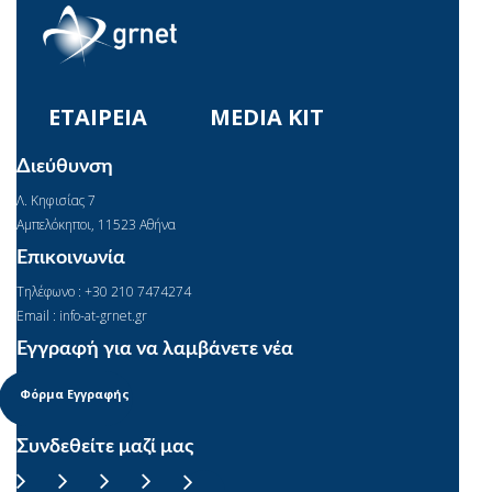
ΕΤΑΙΡΕΙΑ
MEDIA KIT
Διεύθυνση
Λ. Κηφισίας 7
Αμπελόκηποι, 11523 Αθήνα
Επικοινωνία
Τηλέφωνο : +30 210 7474274
Email : info-at-grnet.gr
Εγγραφή για να λαμβάνετε νέα
Φόρμα Εγγραφής
Συνδεθείτε μαζί μας
Facebook
YouTube
Instagram
Linkedin