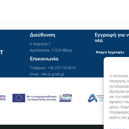
Διεύθυνση
Εγγραφή για 
νέα
Λ. Κηφισίας 7
Αμπελόκηποι, 11523 Αθήνα
IT
Φόρμα Εγγραφής
Επικοινωνία
Τηλέφωνο : +30 210 7474274
Email : info-at-grnet.gr
Ο Ιστότοπος 
πλοήγησης τ
να απορρίψετ
εξατομίκευσ
και την ανά
αφορούν τον
μέσων, διαφή
πληροφορίες 
μέρους σας 