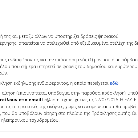
ή της και μεταξύ άλλων να υποστηρίξει δράσεις ψηφιακού
νησης, απαιτείται να στελεχωθεί από εξειδικευμένα στελέχη της 
σης ενδιαφέροντος για την απόσπαση ενός (1) μονίμου ή με σύμβασ
λήλου που σήμερα υπηρετεί σε φορείς του δημοσίου και ευρύτερου
τών.
σκληση εκδήλωσης ενδιαφέροντος, η οποία περιέχεται
εδώ
ή αίτηση (επισυνάπτεται υπόδειγμα στην παρούσα πρόσκληση), υπε
τείλουν στο email
hr@admin.grnet.gr έως τις 27/07/2026. Η ΕΔΥΤΕ 
ση τις υπηρεσιακές της ανάγκες, χωρίς να δεσμεύεται ότι θα προβεί
, που θα υποβάλουν αίτηση στο πλαίσιο της Πρόσκλησης αυτής. Οι
 ηλεκτρονικού ταχυδρομείου.