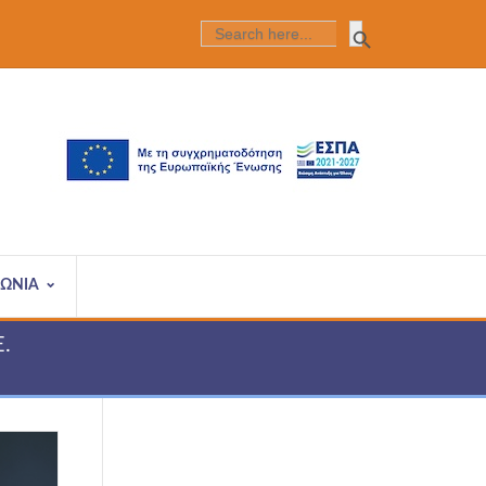
Search Butt
SEARCH
FOR:
ΝΩΝΙΑ
Ε.