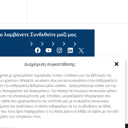
να λαμβάνετε
Συνδεθείτε μαζί μας
Facebook
YouTube
Instagram
Linkedin
X
Διαχείριση συγκατάθεσης
grnet.gr χρησιμοποιεί τεχνολογίες τύπου «Cookies» για την βελτίωση της
ων χρηστών. Μπορείτε να κάνετε κλικ για να συναινέσετε στην επεξεργασία ή
ε την επεξεργασία δεδομένων μέσω cookies. . Χρησιμοποιούμε cookie για την
η περιεχομένου και διαφημίσεων, την παροχή λειτουργιών κοινωνικών μέσων
λυση της επισκεψιμότητάς μας. Επιπλέον, μοιραζόμαστε πληροφορίες που
 τρόπο που χρησιμοποιείτε τον ιστότοπό μας με συνεργάτες κοινωνικών
μισης και αναλύσεων, οι οποίοι ενδεχομένως να τις συνδυάσουν με άλλες
που τους έχετε παραχωρήσει ή τις οποίες έχουν συλλέξει σε σχέση με την από
χρήση των υπηρεσιών τους.