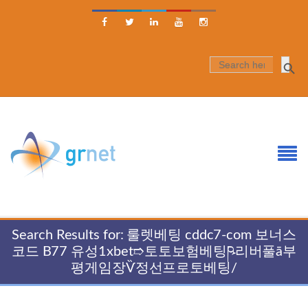





SEARCH
FOR:
Search Results for: 룰렛베팅 cddc7-com 보너스
코드 B77 유성1xbet➱토토보험베팅ཥ리버풀ā부
평게임장Ѷ정선프로토베팅/