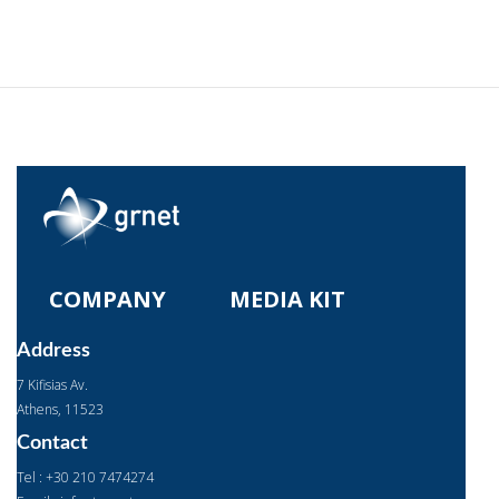
COMPANY
MEDIA KIT
Address
7 Kifisias Av.
Αthens, 11523
Contact
Tel : +30 210 7474274