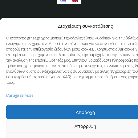
Διαχείριση συγκατάθεσης
Ο Ιστότοπος grnet.gr χρησιμοποιεί τεχνολογίες τύπου «Cookies» για την βελτίω
πλοήγησης των χρηστών. Μπορείτε να κάνετε κλικ για να συναινέσετε στην επεξ
απορρίψετε την επεξεργασία δεδομένων μέσω cookies. . Χρησιμοποιούμε cookie γ
εξατομίκευση περιεχομένου και διαφημίσεων, την παροχή λειτουργιών κοινωνικ
την ανάλυση της επισκεψιμότητάς μας. Επιπλέον, μοιραζόμαστε πληροφορίες π
τρόπο που χρησιμοποιείτε τον ιστότοπό μας με συνεργάτες κοινωνικών μέσων, δ
αναλύσεων, οι οποίοι ενδεχομένως να τις συνδυάσουν με άλλες πληροφορίες που
παραχωρήσει ή τις οποίες έχουν συλλέξει σε σχέση με την από μέρους σας χρή
τους.
Manage services
Αποδοχή
Απόρριψη