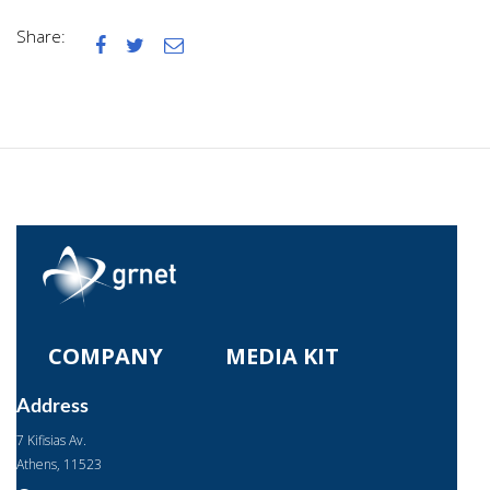
Share:



COMPANY
MEDIA KIT
Address
7 Kifisias Av.
Αthens, 11523