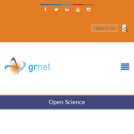





SEARCH
FOR:
Open Science