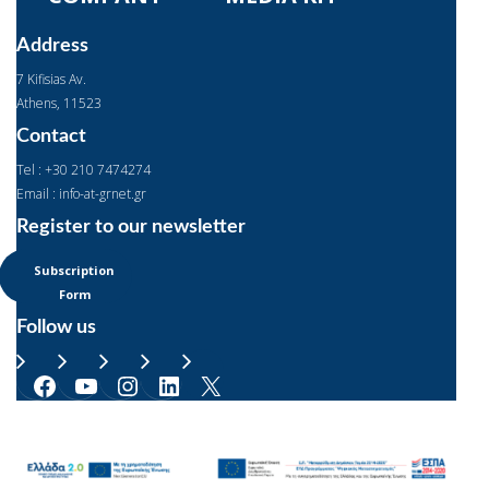
Address
7 Kifisias Av.
Αthens, 11523
Contact
Tel : +30 210 7474274
Email : info-at-grnet.gr
Register to our newsletter
Subscription
Form
Follow us
Facebook
YouTube
Instagram
LinkedIn
X