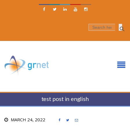





SEARCH
FOR:
test post in english
MARCH 24, 2022


