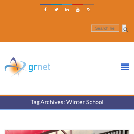





SEARCH
FOR:
Tag Archives: Winter School