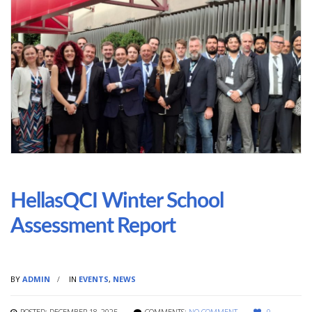
HellasQCI Winter School
Assessment Report
BY
ADMIN
IN
EVENTS
,
NEWS
POSTED: DECEMBER 18, 2025
COMMENTS:
NO COMMENT
0