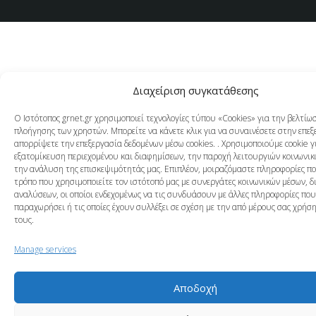
Διαχείριση συγκατάθεσης
Ο Ιστότοπος grnet.gr χρησιμοποιεί τεχνολογίες τύπου «Cookies» για την βελτίω
πλοήγησης των χρηστών. Μπορείτε να κάνετε κλικ για να συναινέσετε στην επεξ
απορρίψετε την επεξεργασία δεδομένων μέσω cookies. . Χρησιμοποιούμε cookie γ
εξατομίκευση περιεχομένου και διαφημίσεων, την παροχή λειτουργιών κοινωνικ
την ανάλυση της επισκεψιμότητάς μας. Επιπλέον, μοιραζόμαστε πληροφορίες π
τρόπο που χρησιμοποιείτε τον ιστότοπό μας με συνεργάτες κοινωνικών μέσων, δ
αναλύσεων, οι οποίοι ενδεχομένως να τις συνδυάσουν με άλλες πληροφορίες που
παραχωρήσει ή τις οποίες έχουν συλλέξει σε σχέση με την από μέρους σας χρή
τους.
Manage services
Αποδοχή