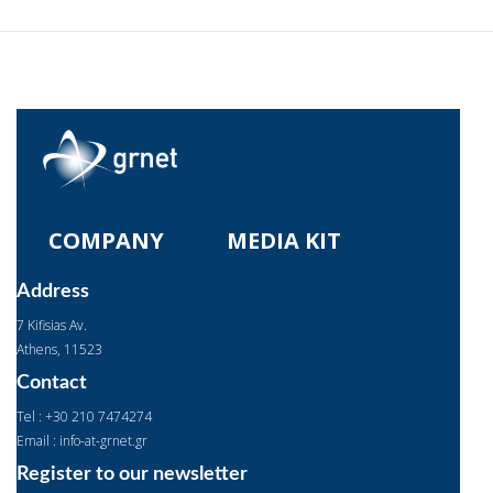
COMPANY
MEDIA KIT
Address
7 Kifisias Av.
Αthens, 11523
Contact
Tel : +30 210 7474274
Email : info-at-grnet.gr
Register to our newsletter