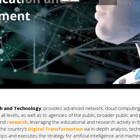
ch and Technology
, provides advanced network, cloud computing 
ll levels, as well as to agencies of the public, broader public and 
and
research
, leveraging the educational and research activity i
the country’s
Digital Transformation
via in-depth analysis, tech
s and executes the strategy for artificial intelligence and mach