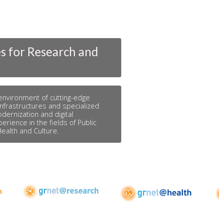
Network infrastru
We utilize state-of-the-art ne
high-speed interconnection s
education community.