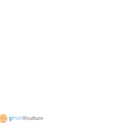
ctures and services
tworking technologies to offer advanced,
ervices to the Greek research and