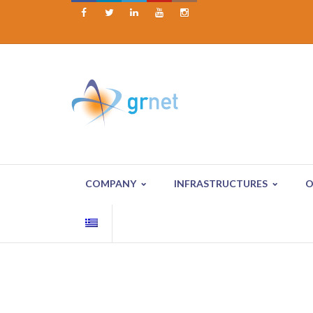





COMPANY
INFRASTRUCTURES
O