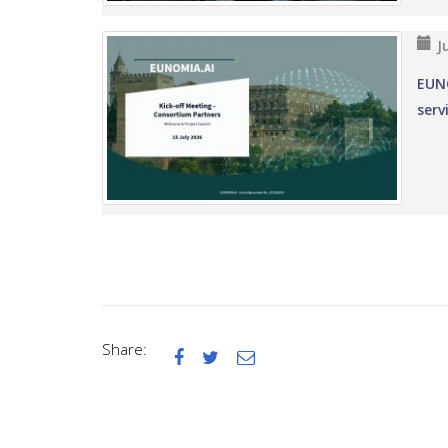
J
EUNO
serv
Share:


