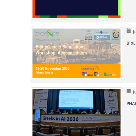
J
BioE
J
PHAR