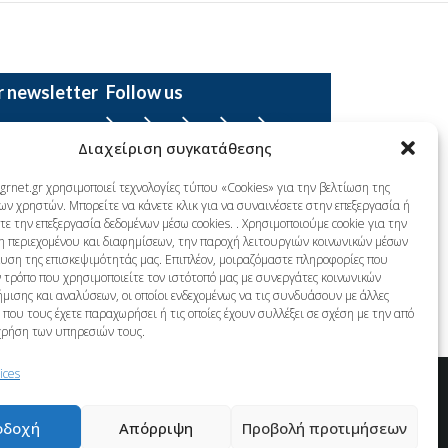
r newsletter
Follow us
Facebook
YouTube
Instagram
LinkedIn
X
Διαχείριση συγκατάθεσης
grnet.gr χρησιμοποιεί τεχνολογίες τύπου «Cookies» για την βελτίωση της
ων χρηστών. Μπορείτε να κάνετε κλικ για να συναινέσετε στην επεξεργασία ή
ε την επεξεργασία δεδομένων μέσω cookies. . Χρησιμοποιούμε cookie για την
η περιεχομένου και διαφημίσεων, την παροχή λειτουργιών κοινωνικών μέσων
λυση της επισκεψιμότητάς μας. Επιπλέον, μοιραζόμαστε πληροφορίες που
 τρόπο που χρησιμοποιείτε τον ιστότοπό μας με συνεργάτες κοινωνικών
μισης και αναλύσεων, οι οποίοι ενδεχομένως να τις συνδυάσουν με άλλες
που τους έχετε παραχωρήσει ή τις οποίες έχουν συλλέξει σε σχέση με την από
χρήση των υπηρεσιών τους.
ices
οδοχή
Απόρριψη
Προβολή προτιμήσεων