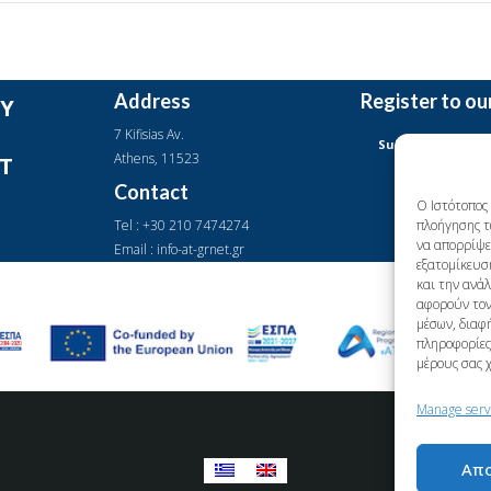
Address
Register to ou
Y
7 Kifisias Av.
Subscription
Αthens, 11523
IT
Form
Contact
Ο Ιστότοπος 
Tel : +30 210 7474274
πλοήγησης τ
να απορρίψετ
Email : info-at-grnet.gr
εξατομίκευσ
και την ανά
αφορούν τον
μέσων, διαφή
πληροφορίες 
μέρους σας 
Manage serv
Απ